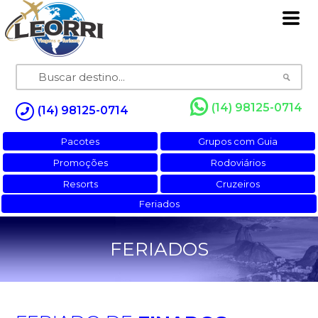
(14) 98125-0714
(14) 98125-0714
Pacotes
Grupos com Guia
Promoções
Rodoviários
Resorts
Cruzeiros
Feriados
FERIADOS