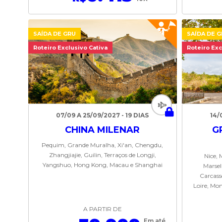
SAÍDA DE GRU
SAÍDA DE 
Roteiro Exclusivo Cativa
Roteiro Exc
07/09 A 25/09/2027 - 19 DIAS
14/
CHINA MILENAR
G
Pequim, Grande Muralha, Xi'an, Chengdu,
Zhangjiajie, Guilin, Terraços de Longji,
Nice, 
Yangshuo, Hong Kong, Macau e Shanghai
Marsel
Carcass
Loire, Mon
A PARTIR DE
Em até