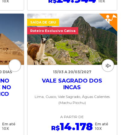
R$
10X
10X
SAÍDA DE GRU
Roteiro Exclusivo Cativa
10 DIAS
13/03 A 20/03/2027
 NO
VALE SAGRADO DOS
E NO
INCAS
ICO
Lima, Cusco, Vale Sagrado, Águas Calientes
(Machu Picchu)
A PARTIR DE
14.178
Em até
Em até
R$
10X
10X