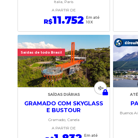
Italia, Paris
A PARTIR DE
11.752
Em até
R$
10X
Saídas de todo Brasil
SAÍDAS DIÁRIAS
ATÉ
GRAMADO COM SKYGLASS
P
E BUSTOUR
Buenos Air
Gramado, Canela
A PARTIR DE
Em até