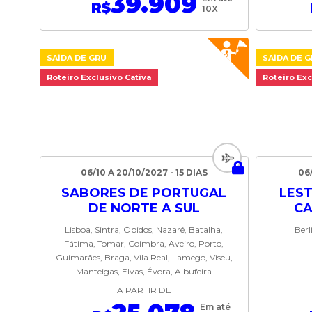
39.909
R$
10X
SAÍDA DE GRU
SAÍDA DE 
Roteiro Exclusivo Cativa
Roteiro Exc
06/10 A 20/10/2027 - 15 DIAS
06/
SABORES DE PORTUGAL
LEST
DE NORTE A SUL
CA
Lisboa, Sintra, Óbidos, Nazaré, Batalha,
Berl
Fátima, Tomar, Coimbra, Aveiro, Porto,
Guimarães, Braga, Vila Real, Lamego, Viseu,
Manteigas, Elvas, Évora, Albufeira
A PARTIR DE
Em até