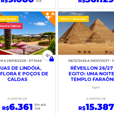
R$
R$
10X
odo Brasil
Hotel + Serviços
lusivo Cativa
09 A 29/09/2026 - 07 DIAS
28/12/2026 A 06/01/2027 - 
UAS DE LINDÓIA,
RÉVEILLON 26/27
FLORA E POÇOS DE
EGITO: UMA NOIT
CALDAS
TEMPLO FARAÔN
Egito
A PARTIR DE
A PARTIR DE
6.361
15.387
Em até
R$
R$
10X