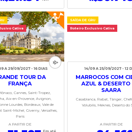
GRU
SAÍDA DE GRU
lusivo Cativa
Roteiro Exclusivo Cativa
09 A 29/09/2027 - 16 DIAS
14/09 A 25/09/2027 - 12 
RANDE TOUR DA
MARROCOS COM CI
FRANÇA
AZUL & DESERTO
SAARA
Mônaco, Cannes, Saint-Tropez,
ha, Aix-en-Provence, Avignon,
Casablanca, Rabat, Tânger, Che
onne Lourdes, Bordeaux, Vale de
Volubilis, Meknes, Deserto do
t Saint-Michel, Giverny, Versalhes,
Paris
A PARTIR DE
A PARTIR DE
Em até