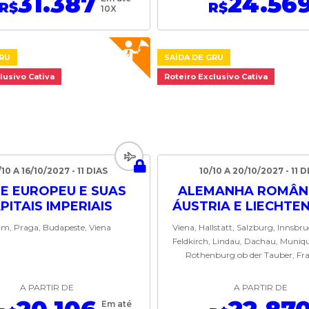
31.387
24.56
R$
R$
10X
GRU
SAÍDA DE GRU
lusivo Cativa
Roteiro Exclusivo Cativa
10 A 16/10/2027 - 11 DIAS
10/10 A 20/10/2027 - 11 D
E EUROPEU E SUAS
ALEMANHA ROMÂNT
PITAIS IMPERIAIS
ÁUSTRIA E LIECHTE
im, Praga, Budapeste, Viena
Viena, Hallstatt, Salzburg, Innsbr
Feldkirch, Lindau, Dachau, Muniqu
Rothenburg ob der Tauber, Fr
A PARTIR DE
A PARTIR DE
Em até