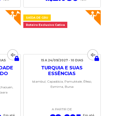
SAÍDA DE GRU
Roteiro Exclusivo Cativa
DIAS
15 A 24/09/2027 - 10 DIAS
DADE
TURQUIA E SUAS
 DO
ESSÊNCIAS
Istambul, Capadócia, Pamukkale, Éfeso,
Esmirna, Bursa
fchaouen,
 Saara
A PARTIR DE
Em até
Em até