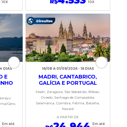
4.533
R$
10X
10X
4 DIAS
16/08 A 01/09/2026 - 16 DIAS
O E
MADRI, CANTABRICO,
INHO
GALÍCIA E PORTUGAL
Madri, Zaragoza, São Sebastião, Bilbao,
Oviedo, Santiago de Compostela,
Kawayu
Salamanca, Coimbra, Fátima, Batalha,
ama/Gero,
Nazaré
A PARTIR DE
9
24.944
Em até
Em até