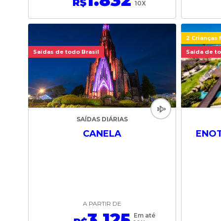
1.832
R$
10X
2 Crianças 
Saídas de todo Brasil
Saída de to
SAÍDAS DIÁRIAS
CANELA
ENOT
A PARTIR DE
3.125
Em até