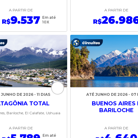
A PARTIR DE
A PARTIR DE
9.537
26.98
Em até
R$
R$
10X
 JUNHO DE 2026 - 11 DIAS
ATÉ JUNHO DE 2026 - 07 
ATAGÔNIA TOTAL
BUENOS AIRES 
BARILOCHE
es, Bariloche, El Calafate, Ushuaia
A PARTIR DE
A PARTIR DE
Em até