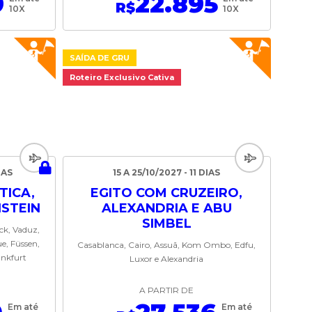
9
22.895
R$
10X
10X
SAÍDA DE GRU
Roteiro Exclusivo Cativa
IAS
15 A 25/10/2027 - 11 DIAS
ICA,
EGITO COM CRUZEIRO,
NSTEIN
ALEXANDRIA E ABU
SIMBEL
uck, Vaduz,
e, Füssen,
Casablanca, Cairo, Assuã, Kom Ombo, Edfu,
ankfurt
Luxor e Alexandria
A PARTIR DE
Em até
Em até