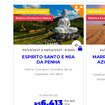
Saídas de todo Brasil
SAÍDA DE 
Roteiro Exclusivo Cativa
Roteiro Exc
30/03/2027 A 06/04/2027 - 8 DIAS
04/
ESPIRÍTO SANTO E NSA
MARR
DA PENHA
AZ
Vitória, Guarapari, Anchieta, Serras
Capixabas, Vila Velha
Casablan
Volubi
A PARTIR DE
6.413
Em até
R$
10X