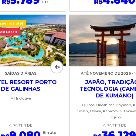
5.789
4.640
R$
R$
10X
free no hotel
do Brasil
SAÍDAS DIÁRIAS
ATÉ NOVEMBRO DE 2026 - 1
EL RESORT PORTO
JAPÃO, TRADIÇÃ
DE GALINHAS
TECNOLOGIA (CAM
DE KUMANO)
All Inclusive
Quioto, Hiroshima, Koyasan, 
Onsen, Osaka, Kanazawa, Takay
Tóquio
A PARTIR DE
A PARTIR DE
9.080
36.12
Em até