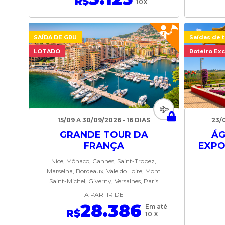
R$
10X
SAÍDA DE GRU
Saídas de t
LOTADO
Roteiro Exc
15/09 A 30/09/2026 - 16 DIAS
23/
GRANDE TOUR DA
ÁG
FRANÇA
EXPO
Nice, Mônaco, Cannes, Saint-Tropez,
Marselha, Bordeaux, Vale do Loire, Mont
Saint-Michel, Giverny, Versalhes, Paris
A PARTIR DE
28.386
Em até
R$
10 X