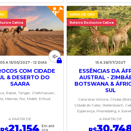
GRU
SAÍDA DE GRU
lusivo Cativa
Roteiro Exclusivo Cativa
05 A 15/05/2027 - 12 DIAS
15 A 26/07/2027
OCOS COM CIDADE
ESSÊNCIAS DA ÁF
UL & DESERTO DO
AUSTRAL - ZIMBÁ
SAARA
BOTSWANA & ÁFRI
SUL
ca, Rabat, Tânger, Chefchaouen,
lis, Meknes, Fez, Midelt, Erfoud
Cataratas Victoria, Chobe (Bot
Cidade do Cabo, Stellenbosch, Ca
Esperança, Pilanesberg, e Joan
A PARTIR DE
A PARTIR DE
21.154
30.74
Em até
R$
R$
10X