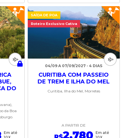
SAÍDA DE POA
Roteiro Exclusivo Cativa
04/09 A 07/09/2027 - 4 DIAS
RICA
CURITIBA COM PASSEIO
BUE,
DE TREM E ILHA DO MEL
CA DO
Curitiba, Ilha do Mel, Morretes
swana),
bo da Boa
esburgo.
A PARTIR DE
8
2.780
Em até
Em até
R$
10X
10X