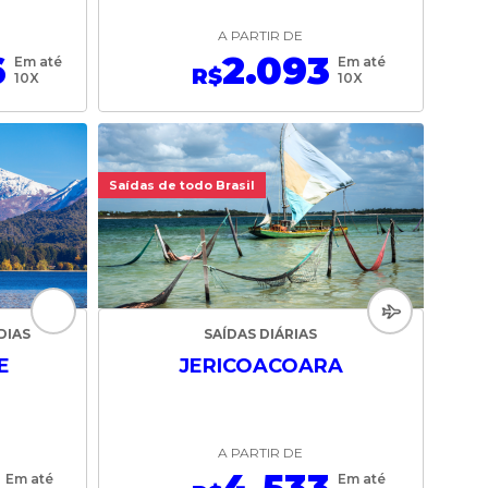
A PARTIR DE
6
2.093
Em até
Em até
R$
10X
10X
Saídas de todo Brasil
DIAS
SAÍDAS DIÁRIAS
E
JERICOACOARA
A PARTIR DE
Em até
Em até