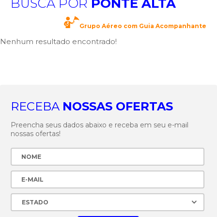
BUSCA POR
PONTE ALTA
Grupo Aéreo com Guia Acompanhante
Nenhum resultado encontrado!
RECEBA
NOSSAS OFERTAS
Preencha seus dados abaixo e receba em seu e-mail
nossas ofertas!