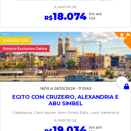
A PARTIR DE
18.074
Em até
R$
10X
SAÍDA DE GRU
Roteiro Exclusivo Cativa
16/10 A 26/10/2026 - 11 DIAS
EGITO COM CRUZEIRO, ALEXANDRIA E
ABU SIMBEL
Casablanca, Cairo, Aswan, Kom Ombo, Edfu, Luxor, Alexandria
A PARTIR DE
19.034
Em até