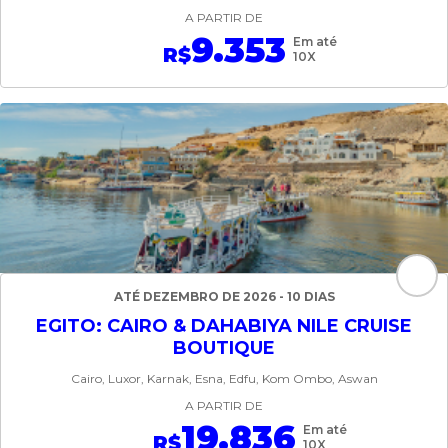
A PARTIR DE
9.353
Em até
R$
10X
ATÉ DEZEMBRO DE 2026 - 10 DIAS
EGITO: CAIRO & DAHABIYA NILE CRUISE
BOUTIQUE
Cairo, Luxor, Karnak, Esna, Edfu, Kom Ombo, Aswan
A PARTIR DE
19.836
Em até
R$
10X