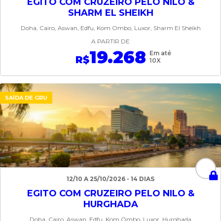
EGITO COM CRUZEIRO PELO NILO &
SHARM EL SHEIKH
Doha, Cairo, Aswan, Edfu, Kom Ombo, Luxor, Sharm El Sheikh
A PARTIR DE
19.268
Em até
R$
10X
SAÍDA DE GRU
12/10 A 25/10/2026 - 14 DIAS
EGITO COM CRUZEIRO PELO NILO &
HURGHADA
Doha, Cairo, Aswan, Edfu, Kom Ombo, Luxor, Hurghada