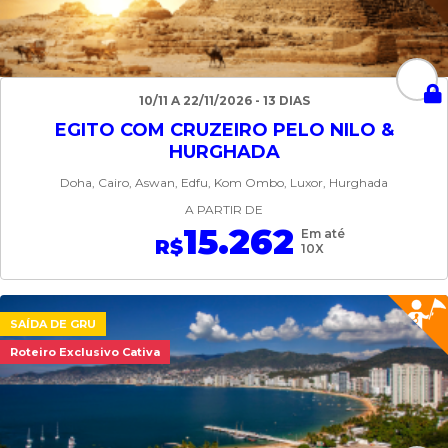
10/11 A 22/11/2026 - 13 DIAS
EGITO COM CRUZEIRO PELO NILO &
HURGHADA
Doha, Cairo, Aswan, Edfu, Kom Ombo, Luxor, Hurghada
A PARTIR DE
15.262
Em até
R$
10X
SAÍDA DE GRU
Roteiro Exclusivo Cativa