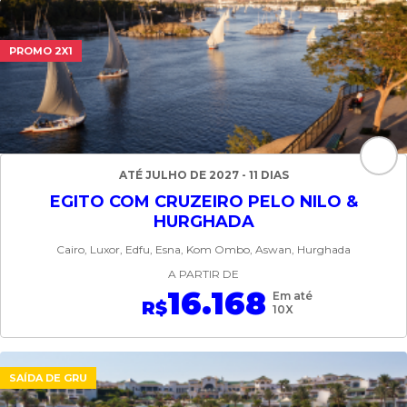
PROMO 2X1
ATÉ JULHO DE 2027 - 11 DIAS
EGITO COM CRUZEIRO PELO NILO &
HURGHADA
Cairo, Luxor, Edfu, Esna, Kom Ombo, Aswan, Hurghada
A PARTIR DE
16.168
Em até
R$
10X
SAÍDA DE GRU