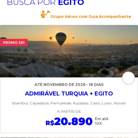
BUSCA POR
EGITO
Grupo Aéreo com Guia Acompanhante
PROMO 2X1
ATÉ NOVEMBRO DE 2026 - 18 DIAS
ADMIRÁVEL TURQUIA + EGITO
Istambul, Capadócia, Pamukkale, Kusadasi, Cairo, Luxor, Aswan
A PARTIR DE
20.890
Em até
R$
10X