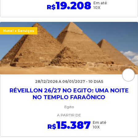
19.208
Em até
R$
10X
Hotel + Serviços
28/12/2026 A 06/01/2027 - 10 DIAS
RÉVEILLON 26/27 NO EGITO: UMA NOITE
NO TEMPLO FARAÔNICO
Egito
A PARTIR DE
15.387
Em até
R$
10X