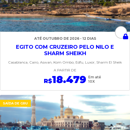
ATÉ OUTUBRO DE 2026 - 12 DIAS
EGITO COM CRUZEIRO PELO NILO E
SHARM SHEIKH
Casablanca, Cairo, Aswan, Kom Ombo, Edfu, Luxor, Sharm El Sheik
A PARTIR DE
18.479
Em até
R$
10X
SAÍDA DE GRU