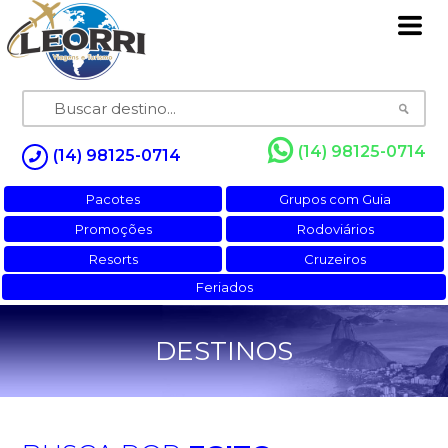
(14) 98125-0714
(14) 98125-0714
Pacotes
Grupos com Guia
Promoções
Rodoviários
Resorts
Cruzeiros
Feriados
DESTINOS