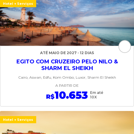
Hotel + Serviços
ATÉ MAIO DE 2027 - 12 DIAS
EGITO COM CRUZEIRO PELO NILO &
SHARM EL SHEIKH
Cairo, Aswan, Edfu, Kom Ombo, Luxor, Sharm El Sheikh
A PARTIR DE
10.653
Em até
R$
10X
Hotel + Serviços