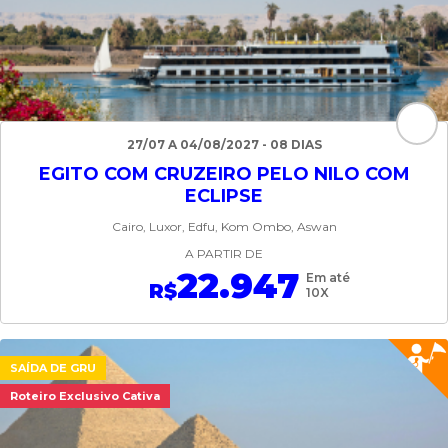
27/07 A 04/08/2027 - 08 DIAS
EGITO COM CRUZEIRO PELO NILO COM
ECLIPSE
Cairo, Luxor, Edfu, Kom Ombo, Aswan
A PARTIR DE
22.947
Em até
R$
10X
SAÍDA DE GRU
Roteiro Exclusivo Cativa