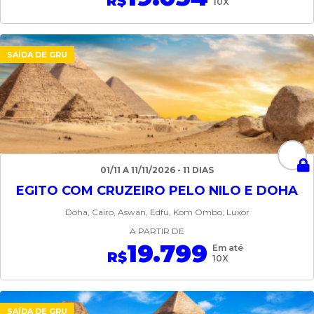
R$
10X
SAÍDA DE GRU
01/11 A 11/11/2026 - 11 DIAS
EGITO COM CRUZEIRO PELO NILO E DOHA
Doha, Cairo, Aswan, Edfu, Kom Ombo, Luxor
A PARTIR DE
19.799
Em até
R$
10X
SAÍDA DE GRU