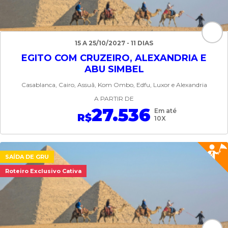
15 A 25/10/2027 - 11 DIAS
EGITO COM CRUZEIRO, ALEXANDRIA E
ABU SIMBEL
Casablanca, Cairo, Assuã, Kom Ombo, Edfu, Luxor e Alexandria
A PARTIR DE
27.536
Em até
R$
10X
SAÍDA DE GRU
Roteiro Exclusivo Cativa