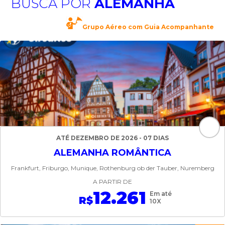
BUSCA POR
ALEMANHA
Grupo Aéreo com Guia Acompanhante
ATÉ DEZEMBRO DE 2026 - 07 DIAS
ALEMANHA ROMÂNTICA
Frankfurt, Friburgo, Munique, Rothenburg ob der Tauber, Nuremberg
A PARTIR DE
12.261
Em até
R$
10X