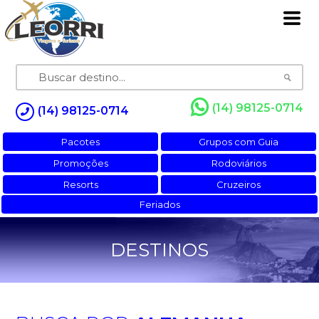
(14) 98125-0714
(14) 98125-0714
Pacotes
Grupos com Guia
Promoções
Rodoviários
Resorts
Cruzeiros
Feriados
DESTINOS