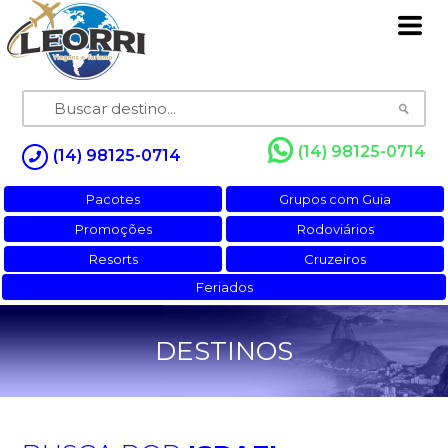
(14) 98125-0714
(14) 98125-0714
Pacotes
Grupos com Guia
Promoções
Rodoviários
Resorts
Cruzeiros
Feriados
DESTINOS