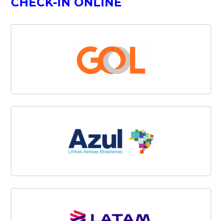
CHECK-IN ONLINE