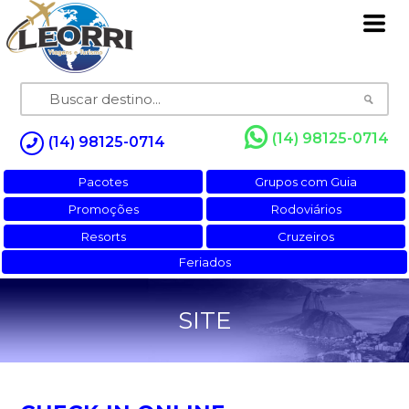
(14) 98125-0714
(14) 98125-0714
Pacotes
Grupos com Guia
Promoções
Rodoviários
Resorts
Cruzeiros
Feriados
SITE