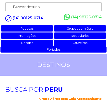
(14) 98125-0714
(14) 98125-0714
Pacotes
Grupos com Guia
Promoções
Rodoviários
Resorts
Cruzeiros
Feriados
DESTINOS
BUSCA POR
PERU
Grupo Aéreo com Guia Acompanhante