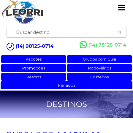
(14) 98125-0714
(14) 98125-0714
Pacotes
Grupos com Guia
Promoções
Rodoviários
Resorts
Cruzeiros
Feriados
DESTINOS