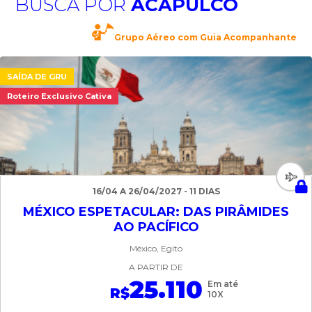
BUSCA POR
ACAPULCO
Grupo Aéreo com Guia Acompanhante
SAÍDA DE GRU
Roteiro Exclusivo Cativa
16/04 A 26/04/2027 - 11 DIAS
MÉXICO ESPETACULAR: DAS PIRÂMIDES
AO PACÍFICO
México, Egito
A PARTIR DE
25.110
Em até
R$
10X