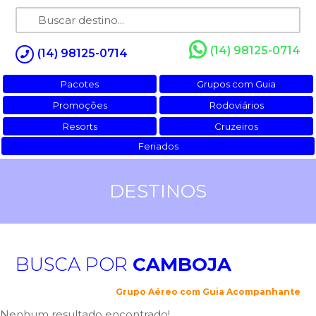
(14) 98125-0714
(14) 98125-0714
Pacotes
Grupos com Guia
Promoções
Rodoviários
Resorts
Cruzeiros
Feriados
DESTINOS
BUSCA POR
CAMBOJA
Grupo Aéreo com Guia Acompanhante
Nenhum resultado encontrado!